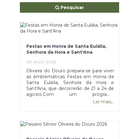
Pesquisar
Festas em Honra de Santa Eulália,
Senhora da Hora e Sant'Ana
03-AGO-2026
Oliveira do Douro prepara-se para viver
as emblemáticas Festas em Honra de
Santa Eulália, Senhora da Hora e
Sant'Ana, que decorrerão de 21 a 24 de
agosto.Com um programa
diversificado, que alia a dimensão
Ler mais...
religiosa à animação popular, estão
reunidas todas as condições para
quatro dias de fé, tradição, convívio e
alegria, honrando uma celebração que
atravessa gerações e continua a ocupar
um lugar muito especial no coração