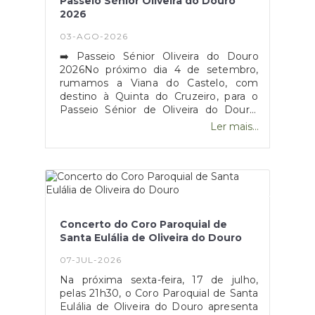
Passeio Sénior Oliveira do Douro
dos Oliveirenses.
2026
03-AGO-2026
➡️ Passeio Sénior Oliveira do Douro
2026No próximo dia 4 de setembro,
rumamos a Viana do Castelo, com
destino à Quinta do Cruzeiro, para o
Passeio Sénior de Oliveira do Douro,
num dia pensado para proporcionar
Ler mais...
momentos de convívio, alegria, partilha
e encontro, criando memórias entre a
população sénior da Freguesia.➡️ Data:
4 de setembro➡️ Destino: Viana do
Castelo – Quinta do Cruzeiro➡️ Saída:
08h00➡️ Chegada prevista: 21h00➡️
Valor: 15,00€ por pessoa |
Concerto do Coro Paroquial de
Acompanhante: 35,00€⚠️ Destinado a
Santa Eulália de Oliveira do Douro
cidadãos residentes/recenseados em
Oliveira do Douro, com idade igual ou
07-JUL-2026
superior a 60 anosAo longo do
Na próxima sexta-feira, 17 de julho,
percurso teremos ainda uma paragem
pelas 21h30, o Coro Paroquial de Santa
em Esposende, pelas 09h30, para
Eulália de Oliveira do Douro apresenta
pequeno almoço, seguindo-se, pelas