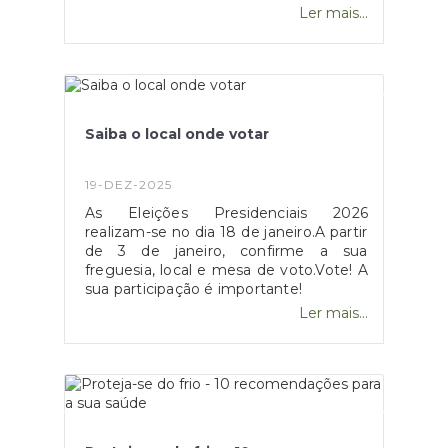
interpretar valsas, polcas e marchas da
Ler mais...
família Strauss, sob a direção de Luis
Miguel Clemente, num ambiente
festivo, elegante e cheio de
charme.Entrada gratuita, até à lotação
do espaço.Mais informações através do
223 771 820 ou bilheteira.amg@cm-
Saiba o local onde votar
gaia.pt
19-DEZ-2025
As Eleições Presidenciais 2026
realizam-se no dia 18 de janeiro.A partir
de 3 de janeiro, confirme a sua
freguesia, local e mesa de voto.Vote! A
sua participação é importante!
Ler mais...