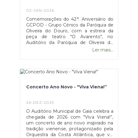
na Função Pública, a base
remuneratória ficará cerca de 15 euros
02-JAN-2026
acima do mínimo, levando os salários
Comemorações do 42°. Aniversário do
mais baixos do Estado a descontar IRS
GCPOD - Grupo Cénico da Paróquia de
mensalmente.As tabelas refletem
Oliveira do Douro, com a estreia da
também o novo mínimo de existência
peça de teatro "O Avarento", no
(12.880 euros anuais) e a atualização
Auditório da Paróquia de Oliveira do
automática dos escalões em 3,51%,
Douro, no dia 17 de Janeiro pelas
com ligeira redução das taxas do 2.º ao
Ler mais...
21h30.
5.º escalão em 0,3 pontos percentuais,
conforme o Orçamento do Estado de
2026. Fonte: Portal das Finanças ; Sapo
Concerto Ano Novo - "Viva Viena!”
26-DEZ-2025
O Auditório Municipal de Gaia celebra a
chegada de 2026 com "Viva Viena!”,
um concerto de ano novo inspirado na
tradição vienense, protagonizado pela
Orquestra da Costa Atlântica, que vai