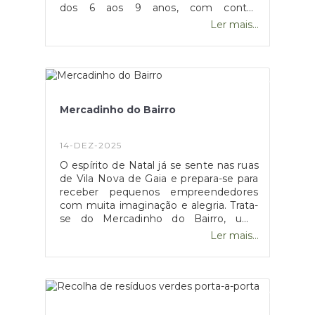
dos 6 aos 9 anos, com contos
encantadores e atividades.
Ler mais...
Mercadinho do Bairro
14-DEZ-2025
O espírito de Natal já se sente nas ruas
de Vila Nova de Gaia e prepara-se para
receber pequenos empreendedores
com muita imaginação e alegria. Trata-
se do Mercadinho do Bairro, uma
iniciativa inserida no programa "Meu
Ler mais...
Bairro, Minha Rua", da Câmara
Municipal de Gaia, que acontecerá no
dia 20 de dezembro, das 15h às 16h30,
no Largo Estevão Torres.