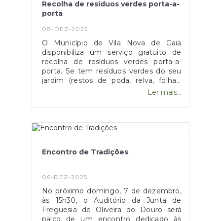
Recolha de resíduos verdes porta-a-
porta
08-DEZ-2025
O Município de Vila Nova de Gaia
disponibiliza um serviço gratuito de
recolha de resíduos verdes porta-a-
porta. Se tem resíduos verdes do seu
jardim (restos de poda, relva, folhas,
ramos, entre outros) e não sabe que
Ler mais...
destino lhes dar, esta é a solução.Para
poder usufruir deste serviço, deve
solicitar o seu "big-bag” através do
telefone 800 910 229 ou do mail
recolha.verdes@aguasgaia.pt. Depois,
é só ir enchendo o seu "big-bag” com
Encontro de Tradições
os resíduos verdes e deixar à porta de
sua casa na data combinada. O
Município tratará da recolha.Um serviço
06-DEZ-2025
gratuito e simples, promovido pela
No próximo domingo, 7 de dezembro,
empresa municipal Águas de Gaia com
às 15h30, o Auditório da Junta de
o apoio do Fundo Ambiental, através
Freguesia de Oliveira do Douro será
da Área Metropolitana do Porto.Dê um
palco de um encontro dedicado às
destino sustentável aos seus resíduos