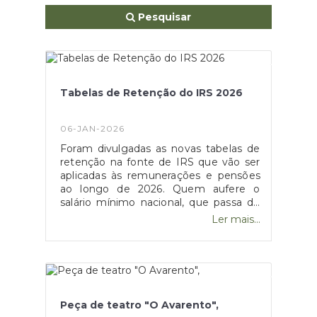
Pesquisar
Tabelas de Retenção do IRS 2026
06-JAN-2026
Foram divulgadas as novas tabelas de
retenção na fonte de IRS que vão ser
aplicadas às remunerações e pensões
ao longo de 2026. Quem aufere o
salário mínimo nacional, que passa de
870 para 920 euros este mês, continua
Ler mais...
isento de retenção.Em Portugal, os
salários sofrem dois descontos
obrigatórios: 11% para a Segurança
Social e outro relativo ao IRS,
determinado pelas tabelas de
retenção. Vencimentos até 920 euros
Peça de teatro "O Avarento",
não pagam IRS na fonte. No entanto,