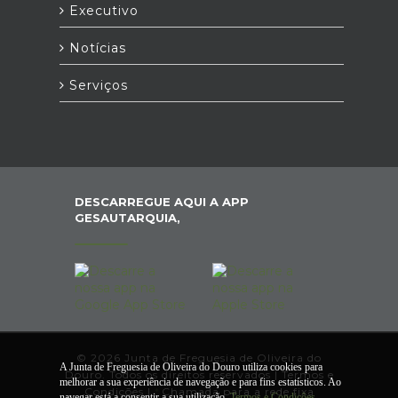
Executivo
Notícias
Serviços
DESCARREGUE AQUI A APP
GESAUTARQUIA,
© 2026 Junta de Freguesia de Oliveira do
A Junta de Freguesia de Oliveira do Douro utiliza cookies para
Douro. Todos os direitos reservados |
Termos e
melhorar a sua experiência de navegação e para fins estatísticos. Ao
Condições
|
*
Chamada para a rede fixa
navegar está a consentir a sua utilização.
Termos e Condições