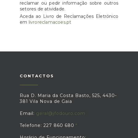
reclamar ou pedir informação sobre outros
setores de atividade.
Aceda ao Livro de Reclamações Eletrónico
em
livroreclamacoes.pt
CONTACTOS
Rua D. Maria da Costa Basto, 525, 4430-
381 Vila Nova de Gaia
Email:
geral@jfodouro.com
Telefone: 227 860 680
Horário de Funcionamento: